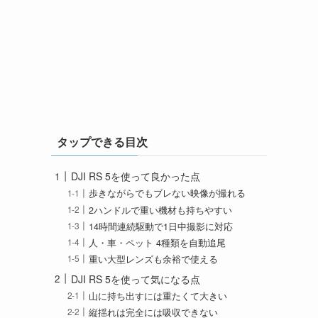
タップできる目次
DJI RS 5を使って良かった点
歩きながらでもブレない映像が撮れる
2ハンドルで重い機材も持ちやすい
14時間連続駆動で1日中撮影に対応
人・車・ペット 4種類を自動追尾
重い大型レンズも余裕で使える
DJI RS 5を使って気になる点
山に持ち出すには重たくて大きい
縦揺れは完全には吸収できない