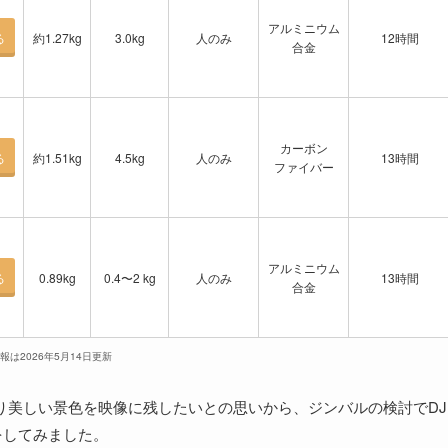
アルミニウム
る
約1.27kg
3.0kg
人のみ
12時間
合金
カーボン
る
約1.51kg
4.5kg
人のみ
13時間
ファイバー
アルミニウム
る
0.89kg
0.4〜2 kg
人のみ
13時間
合金
情報は2026年5月14日更新
り美しい景色を映像に残したいとの思いから、ジンバルの検討でDJ
をしてみました。