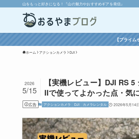
山をもっと好きになる！『山の魅力やおすすめギアを発信』
【プライム
ホーム
アクションカメラ
DJI
【実機レビュー】DJI RS 
2026
5/15
IIで使ってよかった点・気
広告
アクションカメラ
DJI
カメラレンタル
2026年5月14