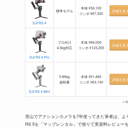
本体 ¥56,100
標準モデル
詳細を見
コンボ ¥67,320
DJI RS 4
プロ向け
本体 ¥99,000
詳細を見
4.5kg対応
コンボ ¥123,200
DJI RS 4 Pro
0.89kg
本体 ¥51,480
詳細を見
超軽量
コンボ ¥63,140
DJI RS 4 Mini
※ 
登山でアクションカメラを7年使ってきた筆者は、よ
RS 5を「マップレンタル」で借りて実資料レビュー