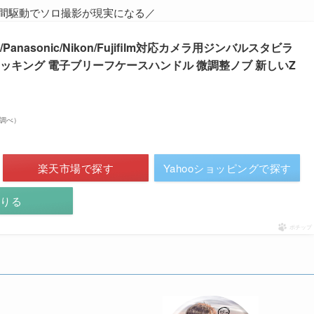
4時間駆動でソロ撮影が現実になる／
ny/Panasonic/Nikon/Fujifilm対応カメラ用ジンバルスタビラ
ッキング 電子ブリーフケースハンドル 微調整ノブ 新しいZ
on調べ）
楽天市場で探す
Yahooショッピングで探す
借りる
ポチップ