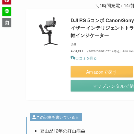
＼1時間充電+ 1
DJI RS 5コンボ Canon/So
イザー インテリジェントトラ
軸インジケーター
DJI
¥79,200
（2026/08/02 07:14時点 | Amaz
口コミを見る
Amazonで探す
マップレンタルで
この記事を書いている人
登山歴12年の好山病🌄