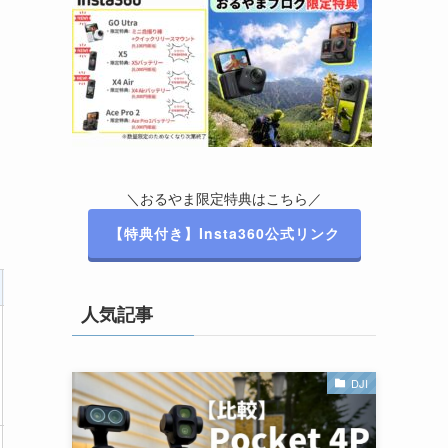
＼おるやま限定特典はこちら／
【特典付き】Insta360公式リンク
急速充電
微調整ノブ
電動ハンドル
Z軸インジケーター
人気記事
1時間
全軸
◯
◯
DJI