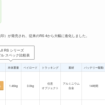
無印）が発売され、従来のRS 4から大幅に進化しました。
DJI RS シリーズ
デル スペック比較表
本体重量
ペイロード
トラッキング
素材
バッテリー駆動
任意
アルミニウム
る
1.46kg
3.0kg
14時間
オブジェクト
合金