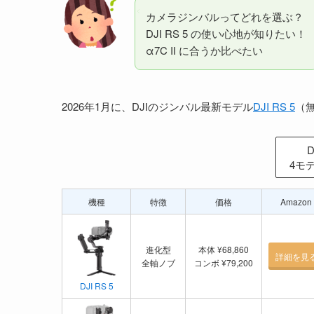
カメラジンバルってどれを選ぶ？
DJI RS 5 の使い心地が知りたい！
α7C II に合うか比べたい
2026年1月に、DJIのジンバル最新モデル
DJI RS 5
（
4モ
機種
特徴
価格
Amazon
進化型
本体 ¥68,860
詳細を見
全軸ノブ
コンボ ¥79,200
DJI RS 5