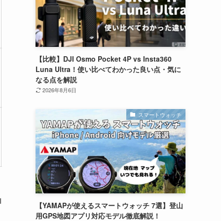
2.5時間
チルト軸
×
×
【比較】DJI Osmo Pocket 4P vs Insta360
Luna Ultra！使い比べてわかった良い点・気に
1.5時間
チルト軸
×
×
なる点を解説
2026年8月6日
スマートウォッチ
1.83時間
チルト軸
×
×
I
【YAMAPが使えるスマートウォッチ 7選】登山
用GPS地図アプリ対応モデル徹底解説！