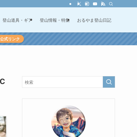
登山道具・ギア
登山情報・特集
おるやま登山日記
60公式リンク
C