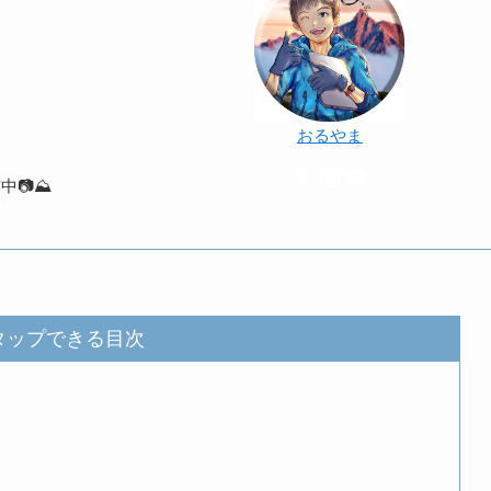
おるやま
X
Instagram
YouTube
️⛰️
タップできる目次