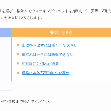
2.8 GM II を選び、桜並木でウォーキングショットを撮影して、実際に2週
」を正直にお伝えします。
気になる点
山に持ち出すには重たくて大きい
縦揺れは完全には吸収できない
初期設定に慣れが必要
価格は本体7万円弱 やや高め
、ぜひ最後まで読んでください。