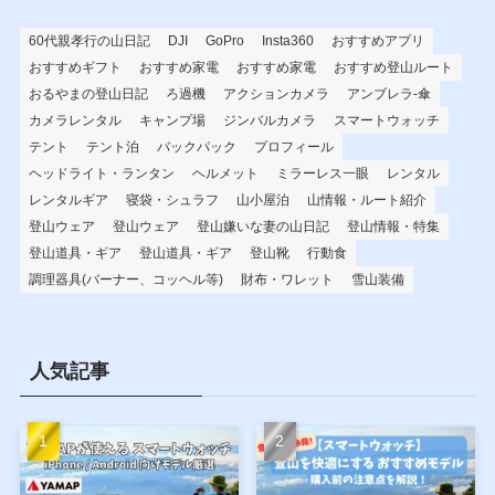
60代親孝行の山日記
DJI
GoPro
Insta360
おすすめアプリ
おすすめギフト
おすすめ家電
おすすめ家電
おすすめ登山ルート
おるやまの登山日記
ろ過機
アクションカメラ
アンブレラ-傘
カメラレンタル
キャンプ場
ジンバルカメラ
スマートウォッチ
テント
テント泊
バックパック
プロフィール
ヘッドライト・ランタン
ヘルメット
ミラーレス一眼
レンタル
レンタルギア
寝袋・シュラフ
山小屋泊
山情報・ルート紹介
登山ウェア
登山ウェア
登山嫌いな妻の山日記
登山情報・特集
登山道具・ギア
登山道具・ギア
登山靴
行動食
調理器具(バーナー、コッヘル等)
財布・ワレット
雪山装備
人気記事