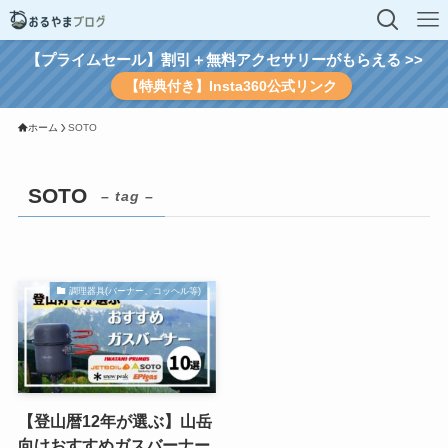
【プライムセール】割引＋無料アクセサリーがもらえる >>
【特典付き】Insta360公式リンク
ホーム
SOTO
SOTO
– tag –
調理器具(バーナー、コッヘル等)
【登山暦12年が選ぶ】山岳
向けおすすめガスバーナー