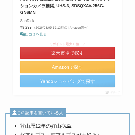
ションカメラ推奨, UHS-3, SDSQXAV-256G-
GN6MN
SanDisk
¥9,299
（2026/08/05 15:13時点 | Amazon調べ）
口コミを見る
＼ポイント最大11倍！／
楽天市場で探す
Amazonで探す
Yahooショッピングで探す
ポチップ
この記事を書いている人
登山歴12年の好山病🌄