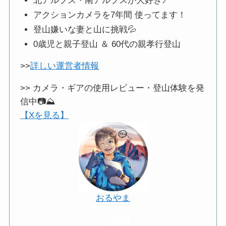
北アルプス・南アルプスが大好き♪
アクションカメラを7年間 使ってます！
登山嫌いな妻と山に挑戦💦
0歳児と親子登山 ＆ 60代の親孝行登山
>>
詳しい運営者情報
>> カメラ・ギアの使用レビュー・登山体験を発
信中📷️⛰️
【Xを見る】
おるやま
X
Instagram
YouTube