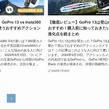
ro 13 vs Insta360
【徹底レビュー】GoPro 13は登山
山で使うおすすめアクション
おすすめ！購入前に知っておきた
進化点を総まとめ
nsta360 X4の違いは？360度カメ
GoPro 13と12は何が変わった？GoPro 13
か不安話題のInsta360のメ
要か？登山でおすすめのアクションカメラ
い こんな悩みのある人に向け
は？ この記事はこのような人に向けて書
 2024年9月10日、ついにア
います。 2024年9月10日、アクションカメ
王道GoProから待望のGoPro
の代名詞であるGoProから、GoPro HERO 
lackが発売され、注目が集ま...
Black の発売が発表され、待望の熱耐性の..
日
2025年7月30日
1