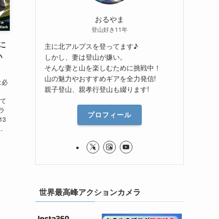
おるやま
登山好き11年
に
主に北アルプスを登ってます♪
い
しかし、妻は登山が嫌い。
そんな妻と山を楽しむために挑戦中！
山の魅力やおすすめギアを全力発信!
は必
親子登山、親孝行登山も綴ります!
いて
ラ
プロフィール
13
.
世界最高峰アクションカメラ