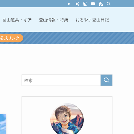
登山道具・ギア
登山情報・特集
おるやま登山日記
60公式リンク
し