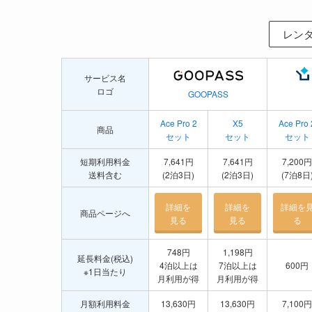
レンタ
サービス名
ロゴ
GOOPASS
Ace Pro 2
X5
Ace Pro 
商品
セット
セット
セット
短期利用料金
7,641円
7,641円
7,200円
送料含む
(2泊3日)
(2泊3日)
(7泊8日
詳細を
詳細を
詳細を
商品ページへ
見る
見る
る
748円
1,198円
延長料金(税込)
4泊以上は
7泊以上は
600円
※1日当たり
月利用が得
月利用が得
月額利用料金
13,630円
13,630円
7,100円