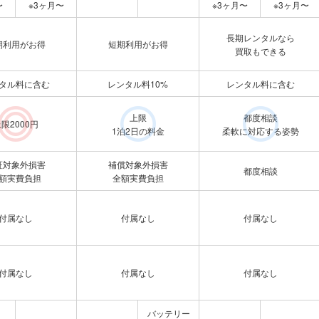
〜
※3ヶ月〜
※3ヶ月〜
※3ヶ月〜
長期レンタルなら
期利用がお得
短期利用がお得
買取もできる
タル料に含む
レンタル料10%
レンタル料に含む
上限
都度相談
限2000円
1泊2日の料金
柔軟に対応する姿勢
証対象外損害
補償対象外損害
都度相談
額実費負担
全額実費負担
付属なし
付属なし
付属なし
付属なし
付属なし
付属なし
バッテリー