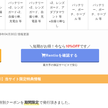
リ
バッテリー
バッテリー
×2、レンズ
バッテリ
バッテリ
ン
×2、レンズ
×2、レンズ
ガード、ア
ー、ポー
ー、ポー
撮
ガード×2、
ガード、自
ダプタマウ
チ、ケーブ
チ、ケーブ
ー
自撮り棒、
撮り棒、充
ント 等
ル 等
ル 等
充電台 等
電器 等
※自撮り棒な
し
26年04月30日 情報更新
＼短期がお得！今なら
10%OFF
です／
Rentioを確認する
最大手の保証サービスで安心
60】
当サイト限定特典情報
特別クーポンを
期間限定
で発行頂きました。