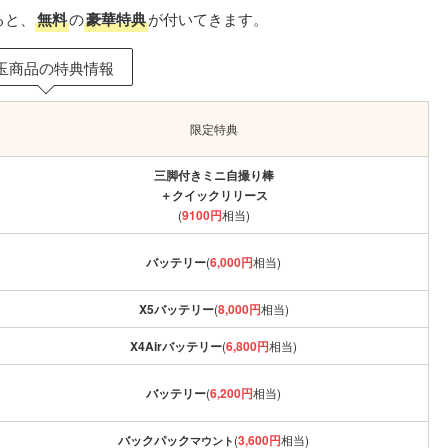
ると、
無料
の
豪華特典
が付いてきます。
玉商品の特典情報
限定特典
三脚付きミニ自撮り棒
＋クイックリリース
(
9100円
相当)
バッテリー
(
6,000円
相当)
X5バッテリー
(
8,000円
相当)
X4Airバッテリー
(
6,800円
相当)
バッテリー
(
6,200円
相当)
バックパック
(
3,600円
相当)
マウント