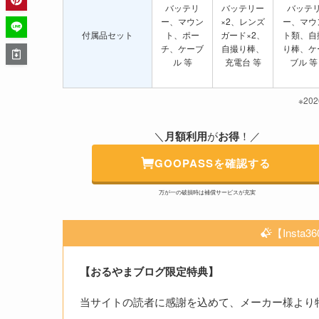
バッテリ
バッテリー
バッテ
ー、マウン
×2、レンズ
ー、マウ
付属品セット
ト、ポー
ガード×2、
ト類、自
チ、ケーブ
自撮り棒、
り棒、ケ
ル 等
充電台 等
ブル 等
※20
＼
月額利用
が
お得
！／
GOOPASSを確認する
万が一の破損時は補償サービスが充実
【Insta3
【おるやまブログ限定特典】
当サイトの読者に感謝を込めて、メーカー様より