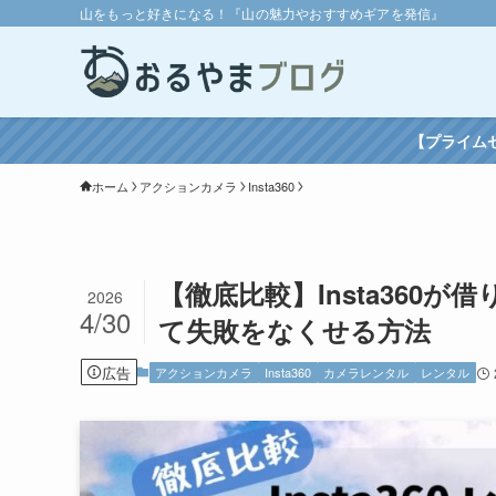
山をもっと好きになる！『山の魅力やおすすめギアを発信』
【プライム
ホーム
アクションカメラ
Insta360
【徹底比較】Insta360
2026
4/30
て失敗をなくせる方法
広告
アクションカメラ
Insta360
カメラレンタル
レンタル