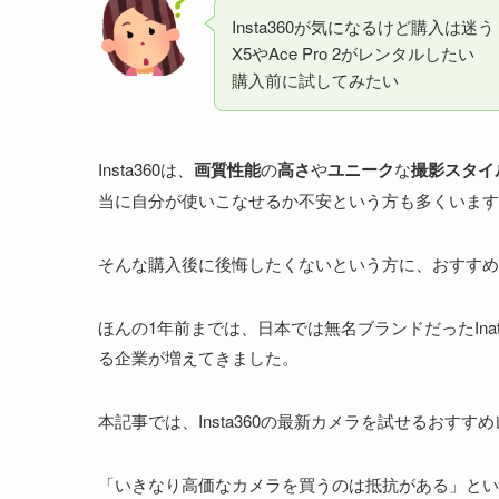
Insta360が気になるけど購入は迷う
X5やAce Pro 2がレンタルしたい
購入前に試してみたい
Insta360は、
画質性能
の
高さ
や
ユニーク
な
撮影スタイ
当に自分が使いこなせるか不安という方も多くいます
そんな購入後に後悔したくないという方に、おすすめ
ほんの1年前までは、日本では無名ブランドだったIna
る企業が増えてきました。
本記事では、Insta360の最新カメラを試せるおす
「いきなり高価なカメラを買うのは抵抗がある」とい