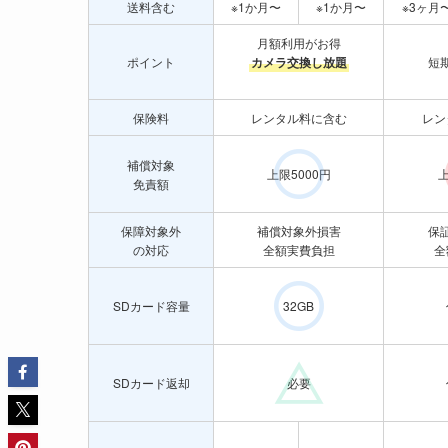
送料含む
※1か月〜
※1か月〜
※3ヶ月
月額利用がお得
ポイント
カメラ交換し放題
短
保険料
レンタル料に含む
レン
補償対象
上限5000円
上
免責額
保障対象外
補償対象外損害
保
の対応
全額実費負担
全
SDカード容量
32GB
SDカード返却
必要