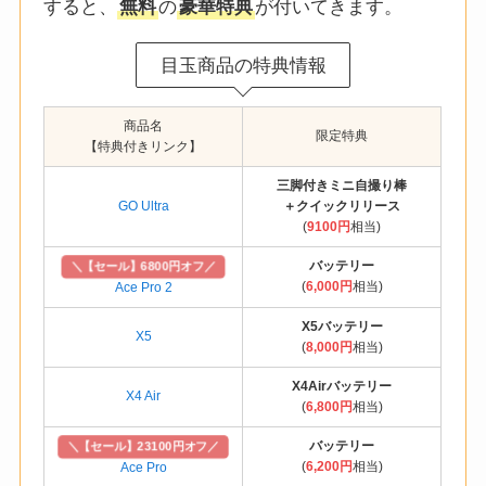
すると、
無料
の
豪華特典
が付いてきます。
目玉商品の特典情報
商品名
限定特典
【特典付きリンク】
三脚付きミニ自撮り棒
GO Ultra
＋クイックリリース
(
9100円
相当)
バッテリー
＼【セール】6800円オフ／
(
6,000円
相当)
Ace Pro 2
X5バッテリー
X5
(
8,000円
相当)
X4Airバッテリー
X4 Air
(
6,800円
相当)
バッテリー
＼【セール】23100円オフ／
(
6,200円
相当)
Ace Pro