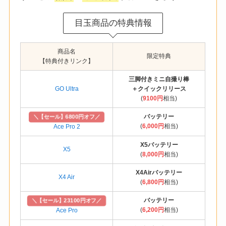
目玉商品の特典情報
商品名
限定特典
【特典付きリンク】
三脚付きミニ自撮り棒
GO Ultra
＋クイックリリース
(
9100円
相当)
バッテリー
＼【セール】6800円オフ／
(
6,000円
相当)
Ace Pro 2
X5バッテリー
X5
(
8,000円
相当)
X4Airバッテリー
X4 Air
(
6,800円
相当)
バッテリー
＼【セール】23100円オフ／
(
6,200円
相当)
Ace Pro