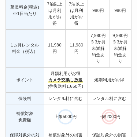
7泊以上
7泊以上
延長料金(税込)
は月利
は月利
980円
980円
※1日当たり
用がお
用がお
得
得
7,980円
9,980円
※3か月
※3か月
1ヵ月レンタル
11,980
11,980
未満解
未満解
料金（税込）
円
円
約金あ
約金あ
り
り
月額利用がお得
ポイント
カメラ交換し放題
短期利用がお得
(往復送料1,650円)
保険料
レンタル料に含む
レンタル料に含む
補償対象
上限5000円
上限2000円
免責額
保障対象外の対
補償対象外の損害
保証対象外の損害