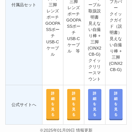
三脚
プカバ
付属品セット
三脚
ーブル
レンズ
ー
レンズ
取扱説
ポーチ
クイッ
ポーチ
明書
GOOPA
クガイ
GOOPA
見えな
SSポー
ド（説
SSポー
い自撮
チ
明書）
チ
り棒 +
USB-C
見えな
USB-C
三脚
ケーブ
い自撮
ケーブ
(‎CINX2
ル 等
り棒 +
ル
CB‐G)
三脚
クイッ
‎(CINX2
クリリ
CB‐G)
ースマ
ウント
詳
詳
詳
詳
細
細
細
細
を
を
を
を
公式サイトへ
見
見
見
見
る
る
る
る
※2025年01月09日 情報更新