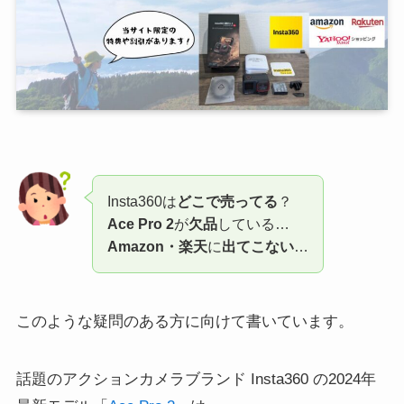
Insta360は
どこで売ってる
？
Ace Pro 2
が
欠品
している…
Amazon・楽天
に
出てこない
…
このような疑問のある方に向けて書いています。
話題のアクションカメラブランド Insta360 の2024年