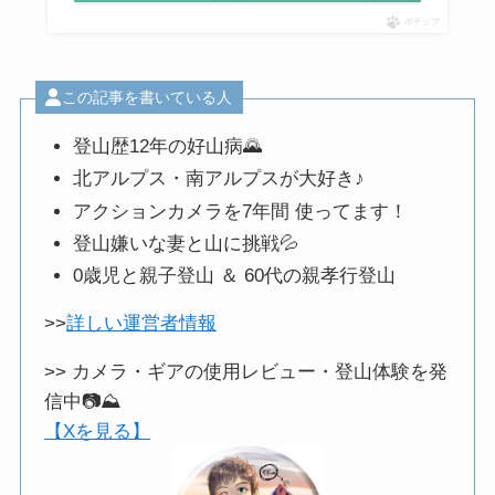
ポチップ
この記事を書いている人
登山歴12年の好山病🌄
北アルプス・南アルプスが大好き♪
アクションカメラを7年間 使ってます！
登山嫌いな妻と山に挑戦💦
0歳児と親子登山 ＆ 60代の親孝行登山
>>
詳しい運営者情報
>> カメラ・ギアの使用レビュー・登山体験を発
信中📷️⛰️
【Xを見る】