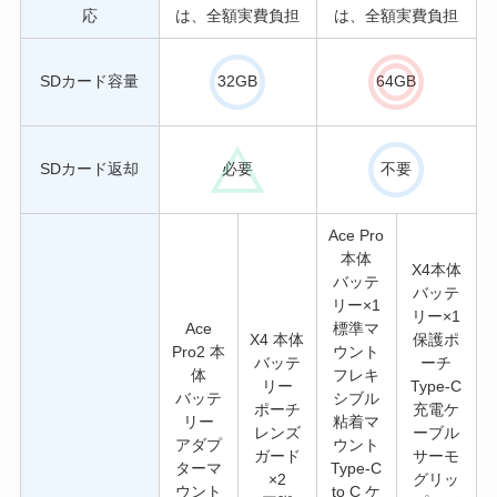
応
は、全額実費負担
は、全額実費負担
SDカード容量
32GB
64GB
SDカード返却
必要
不要
Ace Pro
本体
X4本体
バッテ
バッテ
リー×1
リー×1
Ace
標準マ
X4 本体
保護ポ
Pro2 本
ウント
バッテ
ーチ
体
フレキ
リー
Type-C
バッテ
シブル
ポーチ
充電ケ
リー
粘着マ
レンズ
ーブル
アダプ
ウント
ガード
サーモ
ターマ
Type-C
×2
グリッ
ウント
to C ケ