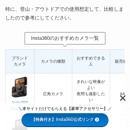
特に、登山・アウトドアでの使用想定して、比較しま
したので参考にしてください。
Insta360のおすすめカメラ一覧
ブランド
おすすめできる
カメラの種類
販売価格
カメラ
人
きれいな映像が
よい
広角カメラ
夜間も撮影した
64,8
い
Insta360
耐久性が必要
＼本サイトだけでもらえる【豪華アクセサリー】／
Ace Pro 2
【特典付き】Insta360公式リンク
きれいな映像が
良い