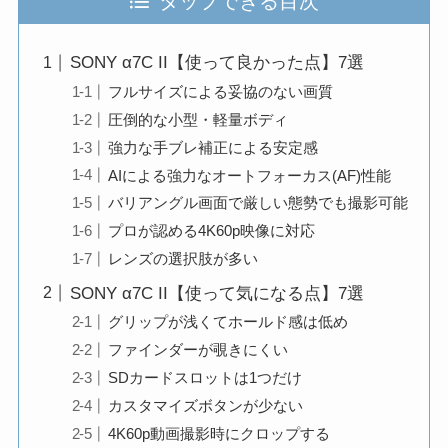
タップできる目次
SONY α7C II【使って良かった点】7選
フルサイズによる妥協のない画質
圧倒的な小型・軽量ボディ
強力な手ブレ補正による安定感
AIによる強力なオートフォーカス(AF)性能
バリアングル画面で厳しい態勢でも撮影可能
プロが認める4K60p映像に対応
レンズの選択肢が多い
SONY α7C II【使って気になる点】7選
グリップが浅くてホールド感は低め
ファインダーが覗きにくい
SDカードスロットは1つだけ
カスタマイズボタンが少ない
4K60p動画撮影時にクロップする