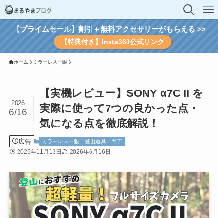
【プライムセール】割引＋無料アクセサリーがもらえる >>
【特典付き】Insta360公式リンク
ホーム
ミラーレス一眼
【実機レビュー】SONY α7C II を
2026
実際に使って7つの良かった点・
6/16
気になる点を徹底解説！
広告
ミラーレス一眼
登山道具・ギア
2025年11月13日
2026年6月16日