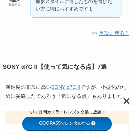
撮影スタイルに適したものを選びた
おるやま
い方に特におすすめですよ
>>
目次に戻る⇑
SONY α7C II【使って気になる点】7選
満足度の非常に高い
SONY α7C II
ですが、小型化のた
めに妥協したであろう「気になる点」もありました。
＼1ヶ月間カメラ・レンズを交換し放題／
【気になる点】 7選
GOOPASSでレンタルする
グリップが浅くてホールド感は低め