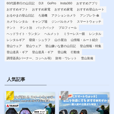
60代親孝行の山日記
DJI
GoPro
Insta360
おすすめアプリ
おすすめギフト
おすすめ家電
おすすめ家電
おすすめ登山ルート
おるやまの登山日記
ろ過機
アクションカメラ
アンブレラ-傘
カメラレンタル
キャンプ場
ジンバルカメラ
スマートウォッチ
テント
テント泊
バックパック
プロフィール
ヘッドライト・ランタン
ヘルメット
ミラーレス一眼
レンタル
レンタルギア
寝袋・シュラフ
山小屋泊
山情報・ルート紹介
登山ウェア
登山ウェア
登山嫌いな妻の山日記
登山情報・特集
登山道具・ギア
登山道具・ギア
登山靴
行動食
調理器具(バーナー、コッヘル等)
財布・ワレット
雪山装備
人気記事