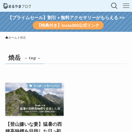
【プライムセール】割引＋無料アクセサリーがもらえる >>
【特典付き】Insta360公式リンク
ホーム
焼岳
焼岳
– tag –
登山嫌いな妻の山日記
【登山嫌いな妻】猛暑の西
穂高独標を目指した日 ~初