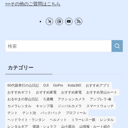
>>その他のご質問はこちら
カテゴリー
60代親孝行の山日記
DJI
GoPro
Insta360
おすすめアプリ
おすすめギフト
おすすめ家電
おすすめ家電
おすすめ登山ルート
おるやまの登山日記
ろ過機
アクションカメラ
アンブレラ-傘
カメラレンタル
キャンプ場
ジンバルカメラ
スマートウォッチ
テント
テント泊
バックパック
プロフィール
ヘッドライト・ランタン
ヘルメット
ミラーレス一眼
レンタル
レンタルギア
寝袋・シュラフ
山小屋泊
山情報・ルート紹介