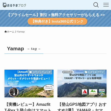
【プライムセール】割引＋無料アクセサリーがもらえる >>
【特典付き】Insta360公式リンク
ホーム
Yamap
Yamap
– tag –
スマートウォッチ
おすすめアプリ
【実機レビュー】Amazfit
【登山GPS地図アプリ おす
T-Rex 3 登山向けスマート
すめ3選】 YAMAP・ヤマ