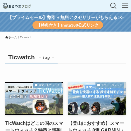
【プライムセール】割引＋無料アクセサリーがもらえる >>
【特典付き】Insta360公式リンク
ホーム
Ticwatch
Ticwatch
– tag –
スマートウォッチ
スマートウォッチ
TicWatchはどこの国のスマ
【登山におすすめ】スマー
ートウォッチ？特徴と評判
トウォッチ 8選 GARMIN・