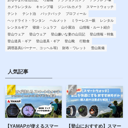
カメラレンタル
キャンプ場
ジンバルカメラ
スマートウォッチ
テント
テント泊
バックパック
プロフィール
ヘッドライト・ランタン
ヘルメット
ミラーレス一眼
レンタル
レンタルギア
寝袋・シュラフ
山小屋泊
山情報・ルート紹介
登山ウェア
登山ウェア
登山嫌いな妻の山日記
登山情報・特集
登山道具・ギア
登山道具・ギア
登山靴
行動食
調理器具(バーナー、コッヘル等)
財布・ワレット
雪山装備
人気記事
【YAMAPが使えるスマー
【登山におすすめ】スマー