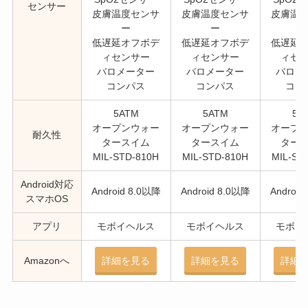
センサー
皮膚温度センサ
皮膚温度センサ
皮膚温
ー
ー
低遅延オフボデ
低遅延オフボデ
低遅延
ィセンサー
ィセンサー
ィセ
バロメーター
バロメーター
バロメ
コンパス
コンパス
コン
5ATM
5ATM
5A
オープンウォー
オープンウォー
オープ
耐久性
タースイム
タースイム
ター
MIL-STD-810H
MIL-STD-810H
MIL-ST
Android対応
Android 8.0以降
Android 8.0以降
Android
スマホOS
アプリ
モボイヘルス
モボイヘルス
モボイ
Amazonへ
詳細を見る
詳細を見る
詳細