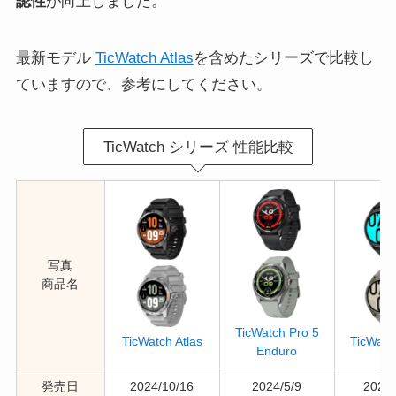
認性
が向上しました。
最新モデル
TicWatch Atlas
を含めたシリーズで比較し
ていますので、参考にしてください。
TicWatch シリーズ 性能比較
写真
商品名
TicWatch Pro 5
TicWatch Atlas
TicWatc
Enduro
発売日
2024/10/16
2024/5/9
2023/