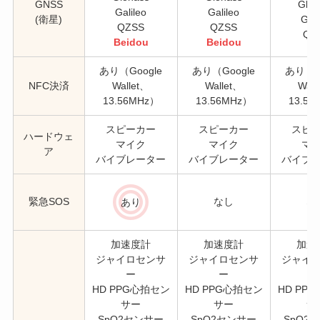
GNSS
Glon
Galileo
Galileo
(衛星)
Gali
QZSS
QZSS
QZ
Beidou
Beidou
あり（Google
あり（Google
あり（G
NFC決済
Wallet、
Wallet、
Wall
13.56MHz）
13.56MHz）
13.56
スピーカー
スピーカー
スピ
ハードウェ
マイク
マイク
マ
ア
バイブレーター
バイブレーター
バイブ
緊急SOS
なし
な
あり
加速度計
加速度計
加速
ジャイロセンサ
ジャイロセンサ
ジャイ
ー
ー
HD PPG心拍セン
HD PPG心拍セン
HD PP
サー
サー
サ
SpO2センサー
SpO2センサー
SpO2