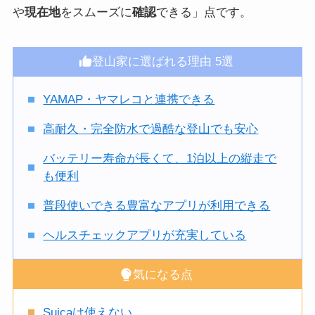
や
現在地
をスムーズに
確認
できる」点です。
登山家に選ばれる理由 5選
YAMAP・ヤマレコと連携できる
高耐久・完全防水で過酷な登山でも安心
バッテリー寿命が長くて、1泊以上の縦走で
も便利
普段使いできる豊富なアプリが利用できる
ヘルスチェックアプリが充実している
気になる点
Suicaは使えない