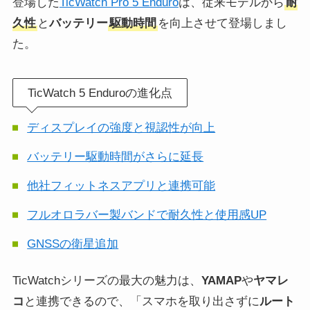
登場した
TicWatch Pro 5 Enduro
は、従来モデルから
耐
久性
と
バッテリー
駆動時間
を向上させて登場しまし
た。
TicWatch 5 Enduroの進化点
ディスプレイの強度と視認性が向上
バッテリー駆動時間がさらに延長
他社フィットネスアプリと連携可能
フルオロラバー製バンドで耐久性と使用感UP
GNSSの衛星追加
TicWatchシリーズの最大の魅力は、
YAMAP
や
ヤマレ
コ
と連携できるので、「スマホを取り出さずに
ルート