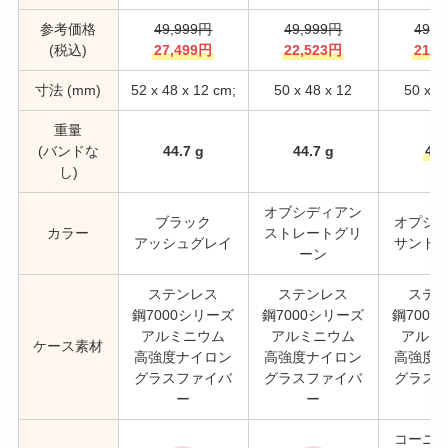
参考価格
49,999円
49,999円
49,9
(税込)
27,499円
22,523円
21,9
寸法 (mm)
‎52 x 48 x 12 cm;
50 x 48 x 12
50 x 4
重量
(バンドな
44.7 g
44.7 g
44.
し)
オブシディアン
ブラック
オプシ
カラー
ストレートグリ
アッシュグレイ
サンド
ーン
ステンレス
ステンレス
ステ
鋼7000シリーズ
鋼7000シリーズ
鋼700
アルミニウム
アルミニウム
アルミ
ケース素材
高強度ナイロン
高強度ナイロン
高強度
グラスファイバ
グラスファイバ
グラス
ー
ー
コーニ