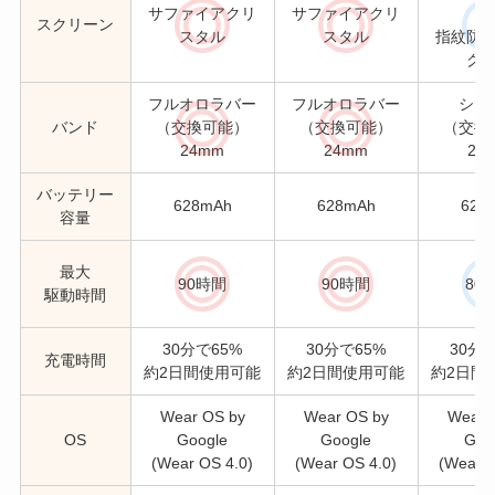
サファイアクリ
サファイアクリ
スクリーン
スタル
スタル
指紋防
グ
フルオロラバー
フルオロラバー
シリ
バンド
（交換可能）
（交換可能）
（交換
24mm
24mm
24
バッテリー
628mAh
628mAh
628
容量
最大
90時間
90時間
80
駆動時間
30分で65%
30分で65%
30分
充電時間
約2日間使用可能
約2日間使用可能
約2日間
Wear OS by
Wear OS by
Wear 
OS
Google
Google
Goo
(Wear OS 4.0)
(Wear OS 4.0)
(Wear O