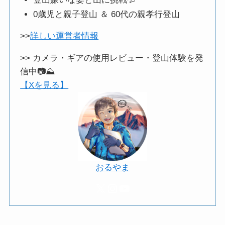
0歳児と親子登山 ＆ 60代の親孝行登山
>>
詳しい運営者情報
>> カメラ・ギアの使用レビュー・登山体験を発
信中📷️⛰️
【Xを見る】
おるやま
X
Instagram
YouTube