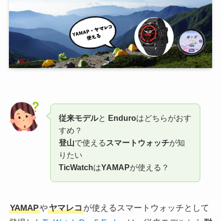
従来モデル
と
Enduro
はどちらがおす
すめ？
登山
で使える
スマートウォッチ
が知
りたい
TicWatch
は
YAMAP
が使える？
YAMAP
や
ヤマレコ
が使えるスマートウォッチとして