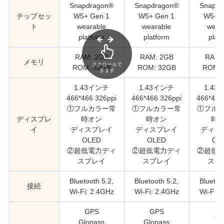
Snapdragon®
Snapdragon®
Snapdr
チップセッ
W5+ Gen 1
W5+ Gen 1
W5+ G
ト
wearable
wearable
wear
platform
platform
plat
RAM: 2GB
RAM: 2GB
RAM:
メモリ
スクロールで
ROM: 32GB
ROM: 32GB
ROM: 
きます
1.43インチ
1.43インチ
1.4
466*466 326ppi
466*466 326ppi
466*466
①フルカラー常
①フルカラー常
①フル
ディスプレ
時オン
時オン
時
イ
ディスプレイ
ディスプレイ
ディス
OLED
OLED
OL
②超低電力ディ
②超低電力ディ
②超低
スプレイ
スプレイ
スプ
Bluetooth 5.2,
Bluetooth 5.2,
Bluetoo
接続
Wi-Fi: 2.4GHz
Wi-Fi: 2.4GHz
Wi-Fi: 
GPS
GPS
G
Glonass
Glonass