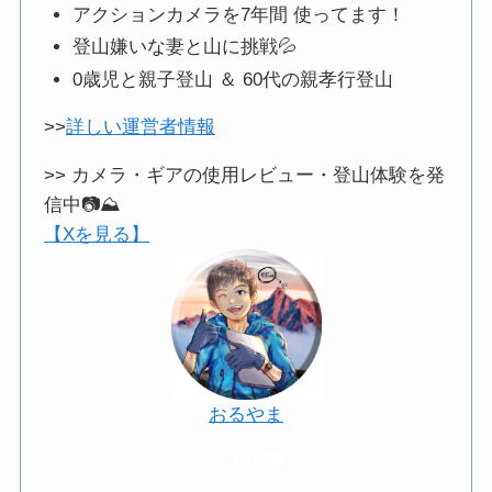
アクションカメラを7年間 使ってます！
登山嫌いな妻と山に挑戦💦
0歳児と親子登山 ＆ 60代の親孝行登山
>>
詳しい運営者情報
>> カメラ・ギアの使用レビュー・登山体験を発
信中📷️⛰️
【Xを見る】
おるやま
X
Instagram
YouTube