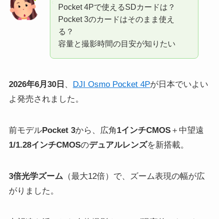
Pocket 4Pで使えるSDカードは？
Pocket 3のカードはそのまま使え
る？
容量と撮影時間の目安が知りたい
2026年6月30日
、
DJI Osmo Pocket 4P
が日本でいよい
よ発売されました。
前モデル
Pocket 3
から、広角
1インチCMOS
＋中望遠
1/1.28インチCMOS
の
デュアルレンズ
を新搭載。
3倍光学ズーム
（最大12倍）で、ズーム表現の幅が広
がりました。