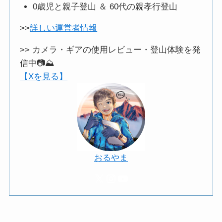
0歳児と親子登山 ＆ 60代の親孝行登山
>>
詳しい運営者情報
>> カメラ・ギアの使用レビュー・登山体験を発
信中📷️⛰️
【Xを見る】
おるやま
X
Instagram
YouTube