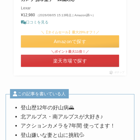
Lexar
¥12,980
（2026/08/05 15:13時点 | Amazon調べ）
口コミを見る
＼【タイムセール】最大29%オフ！／
Amazonで探す
＼ポイント最大11倍！／
楽天市場で探す
ポチップ
この記事を書いている人
登山歴12年の好山病🌄
北アルプス・南アルプスが大好き♪
アクションカメラを7年間 使ってます！
登山嫌いな妻と山に挑戦💦