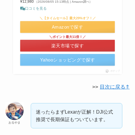
¥12,980
（2026/08/05 15:13時点 | Amazon調べ）
口コミを見る
＼【タイムセール】最大29%オフ！／
Amazonで探す
＼ポイント最大11倍！／
楽天市場で探す
Yahooショッピングで探す
ポチップ
>>
目次に戻る⇑
迷ったらまずLexarが正解！DJI公式
推奨で長期保証もついています。
おるやま