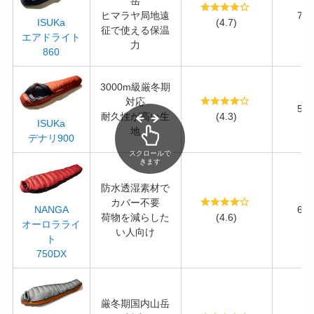
岳
ヒマラヤ局地遠
75
(4.7)
ISUKa
征で使える保温
エアドライト
力
860
3000m級厳冬期
対応
53
耐久性が高い生
(4.3)
ISUKa
地
デナリ900
スクロールで
きます
防水透湿素材で
カバー不要
66
NANGA
荷物を減らした
(4.6)
オーロラライ
い人向け
ト
750DX
厳冬期国内山岳