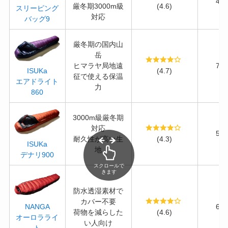
45
厳冬期3000m級
(4.6)
スリーピング
対応
バッグ9
厳冬期の国内山
岳
ヒマラヤ局地遠
75
(4.7)
ISUKa
征で使える保温
エアドライト
力
860
3000m級厳冬期
対応
53
耐久性が高い生
(4.3)
ISUKa
地
デナリ900
スクロールで
きます
防水透湿素材で
カバー不要
66
NANGA
荷物を減らした
(4.6)
オーロラライ
い人向け