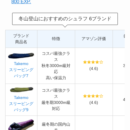
800 EXP.
冬山登山におすすめのシュラフ 6ブランド
ブランド
参
特徴
アマゾン評価
商品名
(
コスパ最強クラ
ス
Takemo
秋冬3000m級対
38
(4.6)
スリーピング
応
バッグ7
高い保温力
コスパ最強クラ
ス
Takemo
45
厳冬期3000m級
(4.6)
スリーピング
対応
バッグ9
厳冬期の国内山