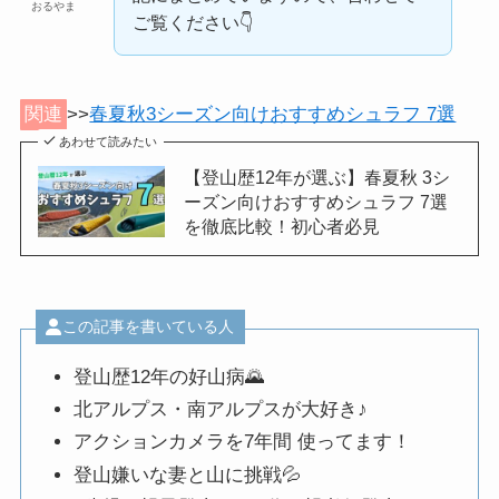
おるやま
ご覧ください👇️
関連
>>
春夏秋3シーズン向けおすすめシュラフ 7選
あわせて読みたい
【登山歴12年が選ぶ】春夏秋 3シ
ーズン向けおすすめシュラフ 7選
を徹底比較！初心者必見
この記事を書いている人
登山歴12年の好山病🌄
北アルプス・南アルプスが大好き♪
アクションカメラを7年間 使ってます！
登山嫌いな妻と山に挑戦💦