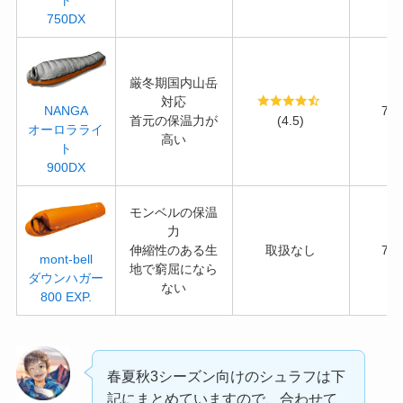
ト
750DX
厳冬期国内山岳
対応
77
NANGA
首元の保温力が
(4.5)
オーロラライ
高い
ト
900DX
モンベルの保温
力
伸縮性のある生
取扱なし
74
mont-bell
地で窮屈になら
ダウンハガー
ない
800 EXP.
春夏秋3シーズン向けのシュラフは下
記にまとめていますので、合わせて