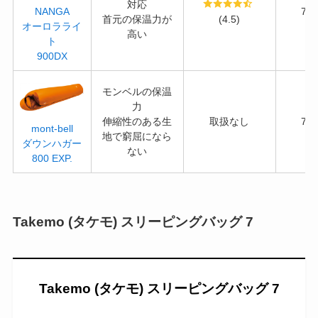
対応
77
NANGA
首元の保温力が
(4.5)
オーロラライ
高い
ト
900DX
モンベルの保温
力
伸縮性のある生
取扱なし
74
mont-bell
地で窮屈になら
ダウンハガー
ない
800 EXP.
Takemo (タケモ) スリーピングバッグ 7
Takemo (タケモ) スリーピングバッグ 7