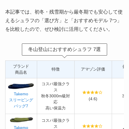
本記事では、初冬・残雪期から厳冬期でも安心して使
えるシュラフの「選び方」と「おすすめモデル 7つ」
を比較したので、ぜひ検討に活用してください。
冬山登山におすすめシュラフ 7選
ブランド
参
特徴
アマゾン評価
商品名
(
コスパ最強クラ
ス
Takemo
秋冬3000m級対
38
(4.6)
スリーピング
応
バッグ7
高い保温力
コスパ最強クラ
ス
Takemo