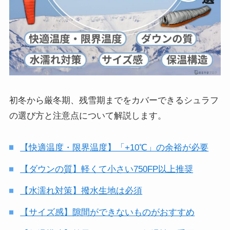
初冬から厳冬期、残雪期までをカバーできるシュラフ
の選び方と注意点について解説します。
【快適温度・限界温度】「+10℃」の余裕が必要
【ダウンの質】軽くて小さい750FP以上推奨
【水濡れ対策】撥水生地は必須
【サイズ感】隙間ができないものがおすすめ