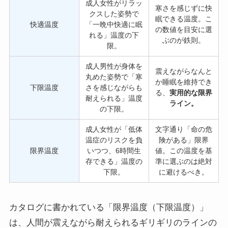
成人女性がリラッ
寒さを感じずに快
クスした姿勢で
眠できる温度。こ
快適温度
「一晩中快適に眠
の数値を目安に選
れる」温度の下
ぶのが鉄則。
限。
成人男性が身体を
震えながらなんと
丸めた姿勢で「寒
か睡眠を維持でき
下限温度
さを感じながらも
る、
実用的な限界
耐えられる」温度
ライン。
の下限。
成人女性が「低体
文字通り「命の危
温症のリスクを負
険がある」限界
限界温度
いつつ、6時間生
値。この温度を基
存できる」温度の
準に選ぶのは絶対
下限。
に避けるべき。
カタログに書かれている「限界温度（下限温度）」
は、人間が震えながら耐えられるギリギリのラインの