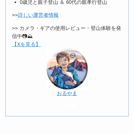
0歳児と親子登山 ＆ 60代の親孝行登山
>>
詳しい運営者情報
>> カメラ・ギアの使用レビュー・登山体験を発
信中📷️⛰️
【Xを見る】
おるやま
X
Instagram
YouTube