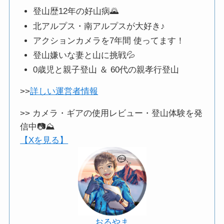
登山歴12年の好山病🌄
北アルプス・南アルプスが大好き♪
アクションカメラを7年間 使ってます！
登山嫌いな妻と山に挑戦💦
0歳児と親子登山 ＆ 60代の親孝行登山
>>
詳しい運営者情報
>> カメラ・ギアの使用レビュー・登山体験を発
信中📷️⛰️
【Xを見る】
おるやま