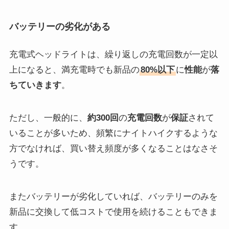
バッテリーの劣化がある
充電式ヘッドライトは、繰り返しの充電回数が一定以
上になると、満充電時でも新品の
80%以下
に
性能
が
落
ちていきます
。
ただし、一般的に、
約300回
の
充電回数
が
保証
されて
いることが多いため、頻繁にナイトハイクするような
方でなければ、買い替え頻度が多くなることはなさそ
うです。
またバッテリーが劣化していれば、バッテリーのみを
新品に交換して低コストで使用を続けることもできま
す。