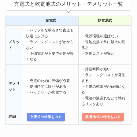
充電式と乾電池式のメリット・デメリット一覧
充電式
乾電池式
・パワフルな明るさで夜道も
快適に歩ける
・電源環境を選ばない
メリッ
・ランニングコストがかから
・電池交換で常に最大の明
ト
ない
るさ
・予備電池が不要で荷物が軽
・本体コストが安い
くなる
・持続時間が短い
・ランニングコストが発生
・充電のために設備が必要
する
デメリ
・使用時間に限りがある
・予備の乾電池が荷物にな
ット
・バッテリーが劣化する
る
・電池の液漏れなどで壊れ
るリスクあり
詳細
充電式の特徴をみる
乾電池式の特徴をみる