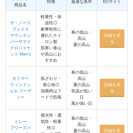
特徴
最適な条件
ECサイト
商品名
軽量性・保
ザ・ノース
温性◎
フェイス
耐摩耗性に
春の低山・
マウンテン
優れたナイ
詳細を見
高山
バーサマイ
ロン製
る
夏の高山
クロジャケ
肌寒い春山
ット Men’s
や高山にお
すすめ
春の低山・
カリマー
肌ざわり・
高山
ウィンドシ
着心地◎
夏の高山
詳細を見
ェル フーデ
強風時はフ
気温が低い
る
ィー
ードで防風
日
風が強い日
撥水性・通
春の低山・
ミレー
気性・軽量
高山
ブリーズバ
性◎
夏の高山
詳細を見