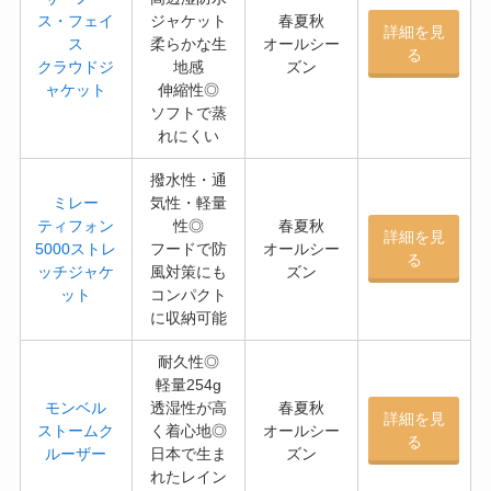
ス・フェイ
ジャケット
春夏秋
詳細を見
ス
柔らかな生
オールシー
る
クラウドジ
地感
ズン
ャケット
伸縮性◎
ソフトで蒸
れにくい
撥水性・通
ミレー
気性・軽量
ティフォン
性◎
春夏秋
詳細を見
5000ストレ
フードで防
オールシー
る
ッチジャケ
風対策にも
ズン
ット
コンパクト
に収納可能
耐久性◎
軽量254g
モンベル
透湿性が高
春夏秋
詳細を見
ストームク
く着心地◎
オールシー
る
ルーザー
日本で生ま
ズン
れたレイン