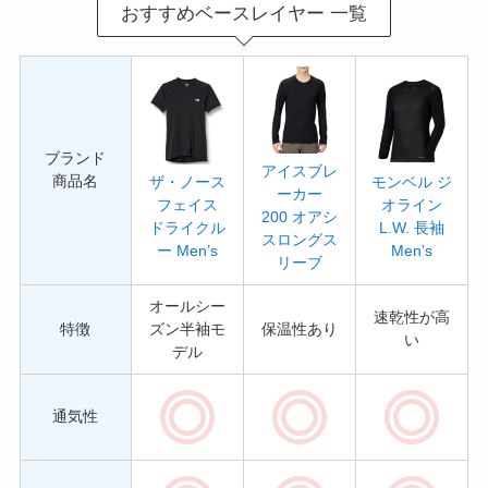
おすすめベースレイヤー 一覧
ブランド
アイスブレ
商品名
ザ・ノース
モンベル ジ
ーカー
フェイス
オライン
200 オアシ
ドライクル
L.W. 長袖
スロングス
ー Men’s
Men’s
リーブ
オールシー
速乾性が高
特徴
ズン半袖モ
保温性あり
い
デル
通気性