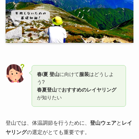
春/夏
登山
に向けて
服装
はどうしよ
う?
春夏登山
で
おすすめのレイヤリング
が知りたい
登山では、体温調節を行うために、
登山ウェア
と
レイ
ヤリング
の選定がとても重要です。