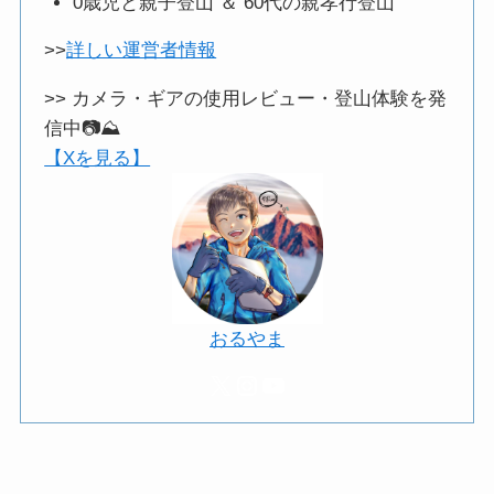
0歳児と親子登山 ＆ 60代の親孝行登山
>>
詳しい運営者情報
>> カメラ・ギアの使用レビュー・登山体験を発
信中📷️⛰️
【Xを見る】
おるやま
X
Instagram
YouTube