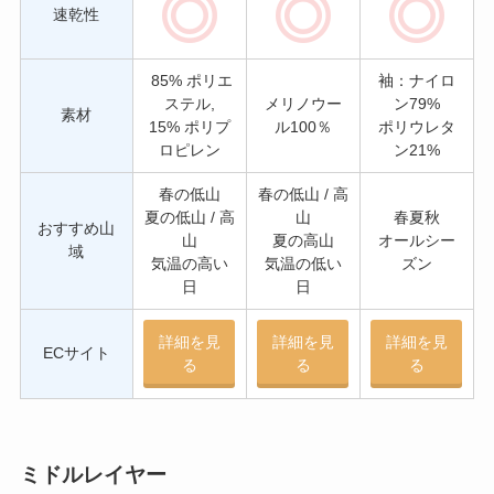
速乾性
85% ポリエ
袖：ナイロ
ステル,
メリノウー
ン79%
素材
15% ポリプ
ル100％
ポリウレタ
ロピレン
ン21%
春の低山
春の低山 / 高
夏の低山 / 高
山
春夏秋
おすすめ山
山
夏の高山
オールシー
域
気温の高い
気温の低い
ズン
日
日
詳細を見
詳細を見
詳細を見
ECサイト
る
る
る
ミドルレイヤー