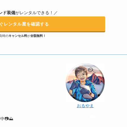
ンド装備
がレンタルできる！／
ぐレンタル屋を確認する
良時の
キャンセル料
が
全額無料！
おるやま
X
Instagram
YouTube
️⛰️