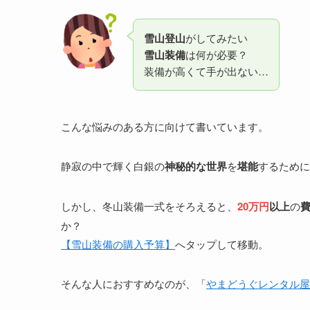
雪山登山
がしてみたい
雪山装備
は何が必要？
装備が高くて手が出ない…
こんな悩みのある方に向けて書いています。
静寂の中で輝く白銀の
神秘的な世界
を
堪能
するために
しかし、冬山装備一式をそろえると、
20万円
以上
の
か？
【雪山装備の購入予算】
へタップして移動。
そんな人におすすめなのが、「
やまどうぐレンタル屋