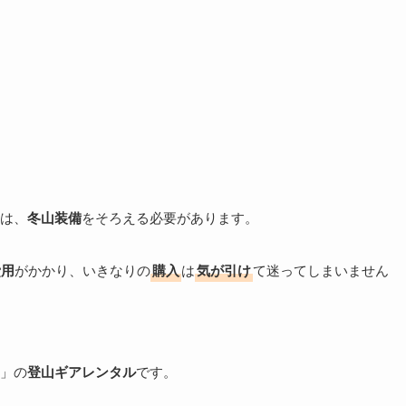
は、
冬山装備
をそろえる必要があります。
費用
がかかり、いきなりの
購入
は
気が引け
て迷ってしまいません
」の
登山ギアレンタル
です。