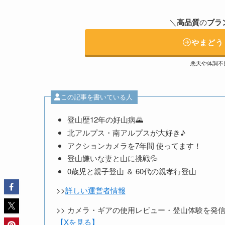
＼
高品質
の
ブラ
やまどう
悪天や体調不
この記事を書いている人
登山歴12年の好山病🌄
北アルプス・南アルプスが大好き♪
アクションカメラを7年間 使ってます！
登山嫌いな妻と山に挑戦💦
0歳児と親子登山 ＆ 60代の親孝行登山
>>
詳しい運営者情報
>> カメラ・ギアの使用レビュー・登山体験を発信中
【Xを見る】