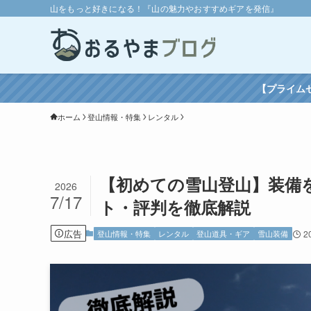
山をもっと好きになる！『山の魅力やおすすめギアを発信』
【プライム
ホーム
登山情報・特集
レンタル
【初めての雪山登山】装備
2026
7/17
ト・評判を徹底解説
広告
登山情報・特集
レンタル
登山道具・ギア
雪山装備
2