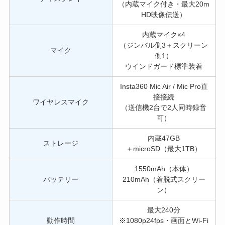
（内蔵マイク付き・最大20m
HD映像伝送）
内蔵マイク×4
（ジンバル側3＋スクリーン
マイク
側1）
ウインドガード標準装着
Insta360 Mic Air / Mic Pro直
接接続
ワイヤレスマイク
（送信機2台で2人同時録音
可）
内蔵47GB
ストレージ
＋microSD（最大1TB）
1550mAh（本体）
バッテリー
210mAh（着脱式スクリー
ン）
最大240分
動作時間
※1080p24fps・画面とWi-Fi