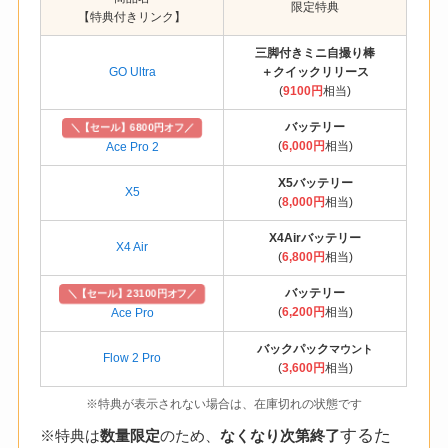
限定特典
【特典付きリンク】
三脚付きミニ自撮り棒
GO Ultra
＋クイックリリース
(
9100円
相当)
バッテリー
＼【セール】6800円オフ／
(
6,000円
相当)
Ace Pro 2
X5バッテリー
X5
(
8,000円
相当)
X4Airバッテリー
X4 Air
(
6,800円
相当)
バッテリー
＼【セール】23100円オフ／
(
6,200円
相当)
Ace Pro
バックパック
マウント
Flow 2 Pro
(
3,600円
相当)
※特典が表示されない場合は、在庫切れの状態です
するた
※特典は
数量限定
のため、
なくなり次第終了