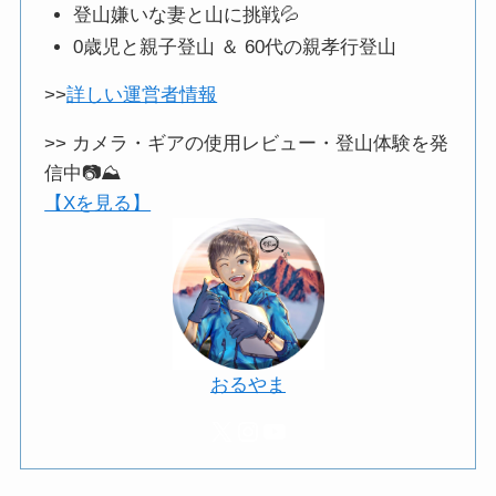
登山嫌いな妻と山に挑戦💦
0歳児と親子登山 ＆ 60代の親孝行登山
>>
詳しい運営者情報
>> カメラ・ギアの使用レビュー・登山体験を発
信中📷️⛰️
【Xを見る】
おるやま
X
Instagram
YouTube