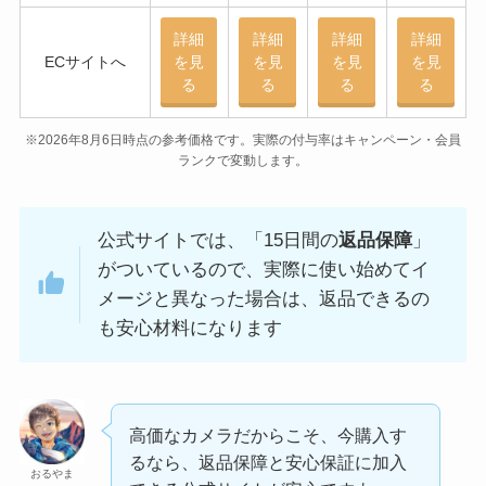
詳細
詳細
詳細
詳細
ECサイトへ
を見
を見
を見
を見
る
る
る
る
※2026年8月6日時点の参考価格です。
実際の付与率はキャンペーン・会員
ランクで変動します。
公式サイトでは、「15日間の
返品保障
」
がついているので、実際に使い始めてイ
メージと異なった場合は、返品できるの
も安心材料になります
高価なカメラだからこそ、今購入す
るなら、返品保障と安心保証に加入
おるやま