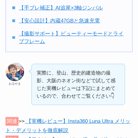
【手ブレ補正】AI追尾×3軸ジンバル
【安心設計】内蔵47GBと急速充電
【撮影サポート】ビューティーモードとライ
ブフレーム
実際に、登山、歴史的建造物の撮
影、大阪のネオン街などで試して感
おるやま
じた実機レビューは下記にまとめて
いるので、合わせてご覧ください👇️
関連
>>
【実機レビュー】Insta360 Luna Ultra メリッ
ト・デメリットを徹底解説