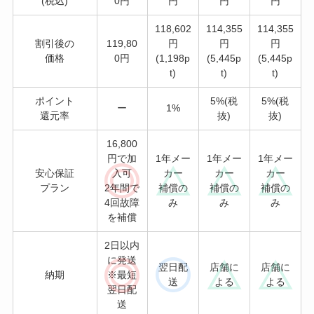
(税込)
0円
円
円
円
118,602
114,355
114,355
割引後の
119,80
円
円
円
価格
0円
(1,198p
(5,445p
(5,445p
t)
t)
t)
ポイント
5%(税
5%(税
ー
1%
還元率
抜)
抜)
16,800
円で加
1年メー
1年メー
1年メー
安心保証
入可
カー
カー
カー
プラン
2年間で
補償の
補償の
補償の
4回故障
み
み
み
を補償
2日以内
に発送
翌日配
店舗に
店舗に
納期
※最短
送
よる
よる
翌日配
送