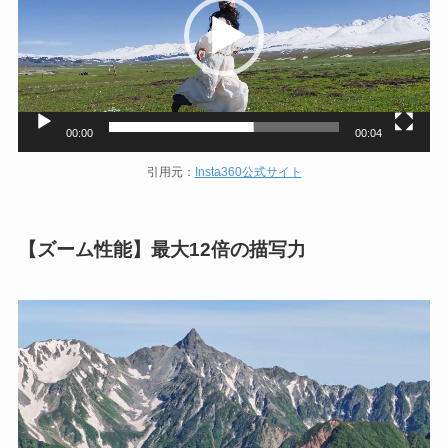
レ
ー
ヤ
ー
00:00
00:04
引用元：
Insta360公式サイト
【ズーム性能】最大12倍の描写力