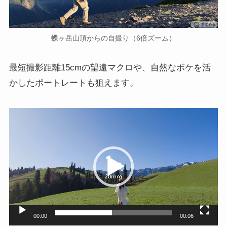
蝶ヶ岳山頂からの自撮り（6倍ズーム）
最短撮影距離15cmの望遠マクロや、自然なボケを活
かしたポートレートも狙えます。
動
画
プ
レ
ー
ヤ
ー
00:00
00:06