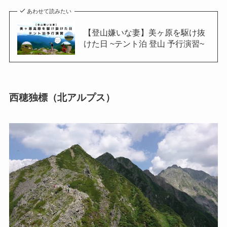
あわせて読みたい
【登山嫌いな妻】美ヶ原を駆け抜
けた日 ~テント泊 登山 予行演習~
西穂独標（北アルプス）