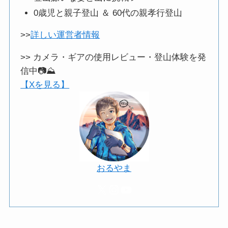
0歳児と親子登山 ＆ 60代の親孝行登山
>>
詳しい運営者情報
>> カメラ・ギアの使用レビュー・登山体験を発
信中📷️⛰️
【Xを見る】
おるやま
X
Instagram
YouTube