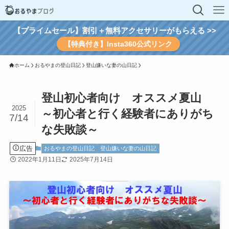
【プライムセール】割引＋無料アクセサリーがもらえる >>
【特典付き】Insta360公式リンク
ホーム
おるやまの登山日記
登山嫌いな妻の山日記
登山初心者向け オススメ夏山
2025
～初心者と行く経験者にありがち
7/14
な失敗談～
広告
おるやまの登山日記
登山嫌いな妻の山日記
2022年1月11日
2025年7月14日